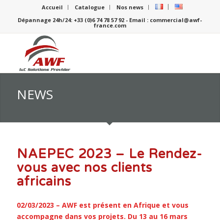
Accueil
Catalogue
Nos news
Dépannage 24h/24: +33 (0)6 74 78 57 92 - Email : commercial@awf-
france.com
NEWS
NAEPEC 2023 – Le Rendez-
vous avec nos clients
africains
02/03/2023 – AWF est présent en Afrique et vous
accompagne dans vos projets. Du 13 au 16 mars