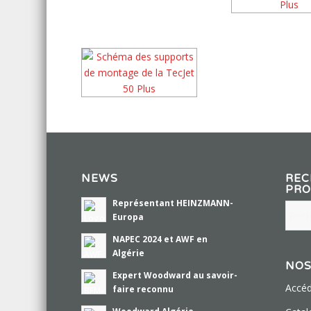
NEWS
REC
PRO
Représentant HEINZMANN-
Europa
NAPEC 2024 et AWF en
Algérie
NOS
Expert Woodward au savoir-
Accéd
faire reconnu
Woodward Algérie