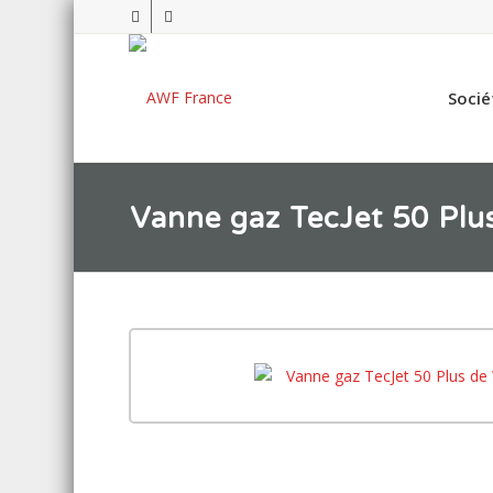
Socié
Vanne gaz TecJet 50 Plu
Garantie Woodwa
Cliquez sur l’image
l’agrandir