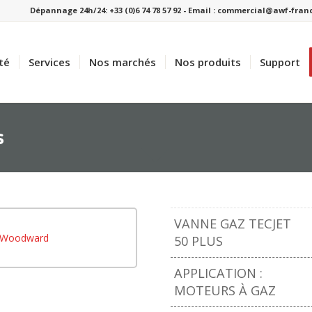
Dépannage 24h/24: +33 (0)6 74 78 57 92 - Email : commercial@awf-fra
té
Services
Nos marchés
Nos produits
Support
s
VANNE GAZ TECJET
rd
50 PLUS
 pour
APPLICATION :
MOTEURS À GAZ