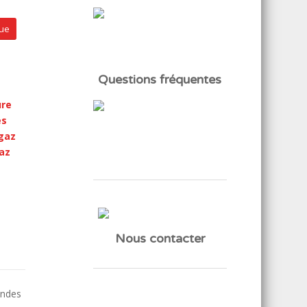
que
Questions fréquentes
ure
es
gaz
az
Nous contacter
andes