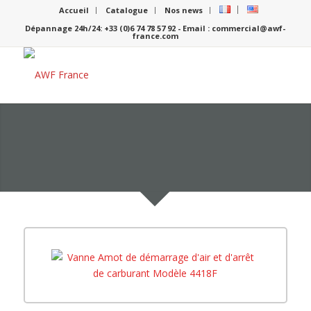
Accueil
Catalogue
Nos news
Dépannage 24h/24: +33 (0)6 74 78 57 92 - Email : commercial@awf-
france.com
Vanne de démarrage air/arrêt
de carburant Modèle 4418F
Cliquez sur l’image pour
l’agrandir