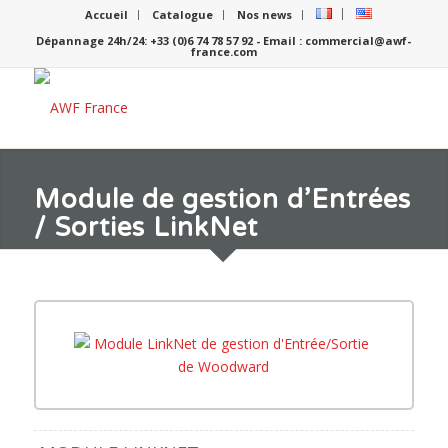
Accueil
Catalogue
Nos news
Dépannage 24h/24: +33 (0)6 74 78 57 92 - Email : commercial@awf-
france.com
Module de gestion d’Entrées
/ Sorties LinkNet
Garantie Woodward
Cliquez sur l’image pour
l’agrandir