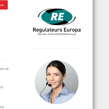
que
ion et
ion
eur