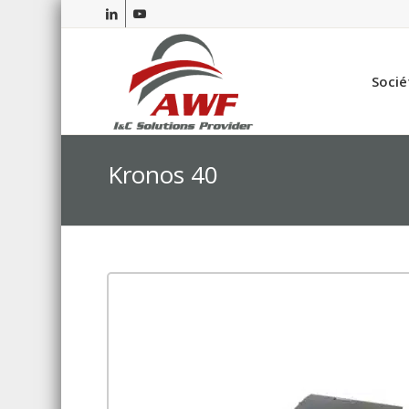
Socié
Kronos 40
Garantie Woodwa