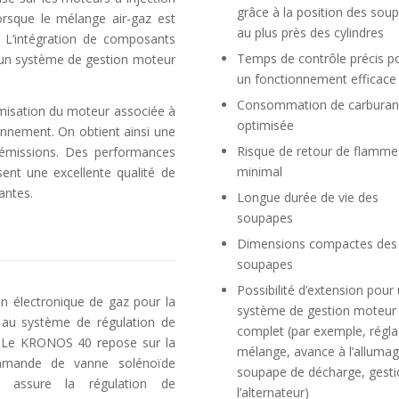
grâce à la position des sou
rsque le mélange air-gaz est
au plus près des cylindres
L’intégration de composants
Temps de contrôle précis p
un système de gestion moteur
un fonctionnement efficace
Consommation de carburan
imisation du moteur associée à
optimisée
onnement. On obtient ainsi une
Risque de retour de flamme
 émissions. Des performances
minimal
sent une excellente qualité de
antes.
Longue durée de vie des
soupapes
Dimensions compactes des
soupapes
Possibilité d’extension pour
 électronique de gaz pour la
système de gestion moteur
ré au système de régulation de
complet (par exemple, régl
. Le KRONOS 40 repose sur la
mélange, avance à l’allumag
mmande de vanne solénoïde
soupape de décharge, gesti
 assure la régulation de
l’alternateur)