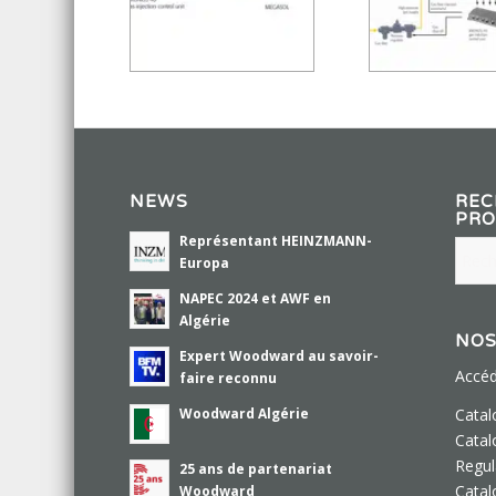
NEWS
REC
PRO
Représentant HEINZMANN-
Europa
NAPEC 2024 et AWF en
Algérie
NOS
Expert Woodward au savoir-
Accéd
faire reconnu
Cata
Woodward Algérie
Cata
Regul
25 ans de partenariat
Cata
Woodward