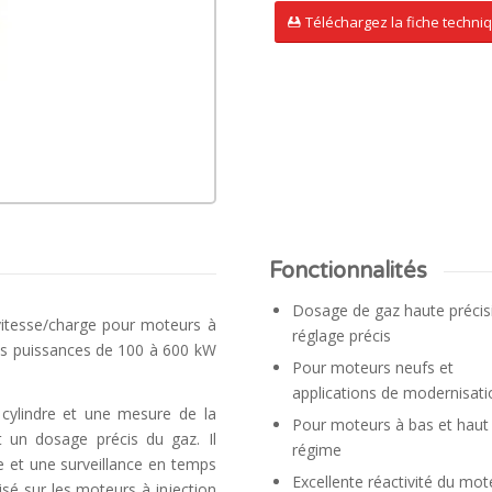
 pour
Téléchargez la fiche techni
Fonctionnalités
Dosage de gaz haute précis
itesse/charge pour moteurs à
réglage précis
des puissances de 100 à 600 kW
Pour moteurs neufs et
applications de modernisat
r cylindre et une mesure de la
Pour moteurs à bas et haut
 un dosage précis du gaz. Il
régime
e et une surveillance en temps
Excellente réactivité du mot
isé sur les moteurs à injection