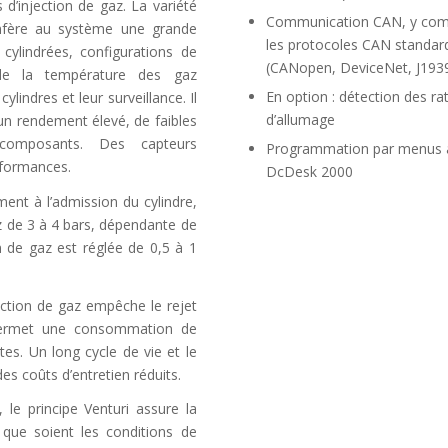
d’injection de gaz. La variété
Communication CAN, y com
nfère au système une grande
les protocoles CAN standar
 cylindrées, configurations de
(CANopen, DeviceNet, J193
 de la température des gaz
En option : détection des ra
lindres et leur surveillance. Il
d’allumage
un rendement élevé, de faibles
composants. Des capteurs
Programmation par menus 
rformances.
DcDesk 2000
ment à l’admission du cylindre,
z de 3 à 4 bars, dépendante de
n de gaz est réglée de 0,5 à 1
jection de gaz empêche le rejet
 permet une consommation de
tes. Un long cycle de vie et le
s coûts d’entretien réduits.
, le principe Venturi assure la
s que soient les conditions de