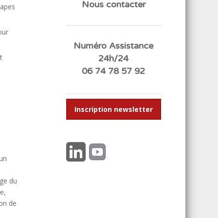
Nous contacter
papes
our
Numéro Assistance
t
24h/24
06 74 78 57 92
Inscription newsletter
 un
age du
e,
on de